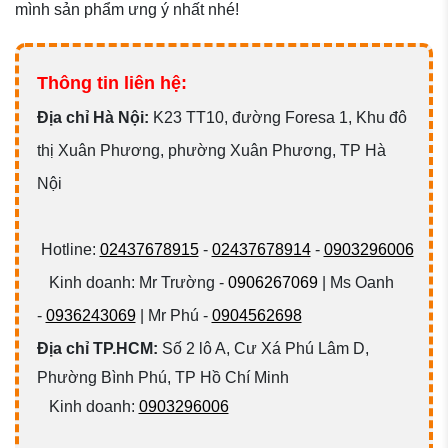
mình sản phẩm ưng ý nhất nhé!
Thông tin liên hệ:
Đ
ịa chỉ Hà Nội:
K23 TT10, đường Foresa 1, Khu đô
thị Xuân Phương, phường Xuân Phương, TP Hà
Nội
Hotline:
02437678915
-
02437678914
-
0903296006
Kinh doanh: Mr Trường -
0906267069
| Ms Oanh
-
0936243069
| Mr Phú -
0904562698
Địa chỉ TP.HCM:
Số 2 lô A, Cư Xá Phú Lâm D,
Phường Bình Phú, TP Hồ Chí Minh
Kinh doanh:
0903296006