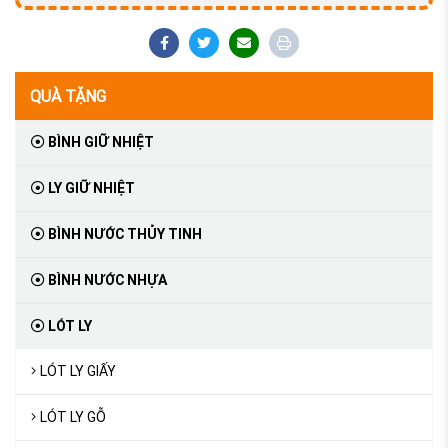
QUÀ TẶNG
BÌNH GIỮ NHIỆT
LY GIỮ NHIỆT
BÌNH NƯỚC THỦY TINH
BÌNH NƯỚC NHỰA
LÓT LY
LÓT LY GIẤY
LÓT LY GỖ