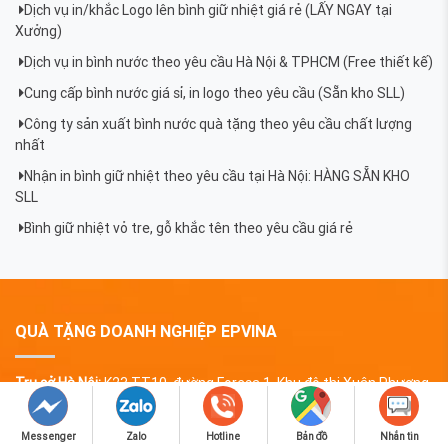
Dịch vụ in/khắc Logo lên bình giữ nhiệt giá rẻ (LẤY NGAY tại
Xưởng)
Dịch vụ in bình nước theo yêu cầu Hà Nội & TPHCM (Free thiết kế)
Cung cấp bình nước giá sỉ, in logo theo yêu cầu (Sẵn kho SLL)
Công ty sản xuất bình nước quà tặng theo yêu cầu chất lượng
nhất
Nhận in bình giữ nhiệt theo yêu cầu tại Hà Nội: HÀNG SẴN KHO
SLL
Bình giữ nhiệt vỏ tre, gỗ khắc tên theo yêu cầu giá rẻ
QUÀ TẶNG DOANH NGHIỆP EPVINA
Trụ sở Hà Nội:
K23 TT10, đường Foresa 1, Khu đô thị Xuân Phương,
phường Xuân Phương, TP Hà Nội
Chi nhánh HCM:
Số 2 lô A, Cư Xá Phú Lâm D, Phường Bình Phú, TP
Messenger
Zalo
Hotline
Bản đồ
Nhắn tin
Hồ Chí Minh