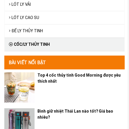
LÓT LY VẢI
LÓT LY CAO SU
ĐẾ LY THỦY TINH
CỐC/LY THỦY TINH
BÀI VIẾT NỔI BẬT
Top 4 cốc thủy tinh Good Morning được yêu
thích nhất
Bình giữ nhiệt Thái Lan nào tốt? Giá bao
nhiêu?