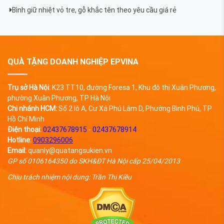
Bình giữ nhiệt vỏ tre, gỗ khắc tên theo yêu cầu giá rẻ
QUÀ TẶNG DOANH NGHIỆP EPVINA
Trụ sở Hà Nội:
K23 TT10, đường Foresa 1, Khu đô thị Xuân Phương,
phường Xuân Phương, TP Hà Nội
Chi nhánh HCM:
Số 2 lô A, Cư Xá Phú Lâm D, Phường Bình Phú, TP
Hồ Chí Minh
Điện thoại:
02437678915
-
02437678914
Hotline:
0903296006
Email:
quanly@quatangsukien.vn
GP số 0106164350 do SKH&ĐT Hà Nội cấp 25/04/2013
Chịu trách nhiệm nội dung: Trần Thị Kiều