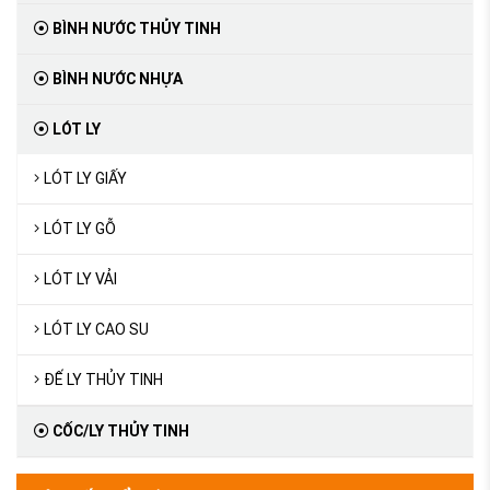
BÌNH NƯỚC THỦY TINH
BÌNH NƯỚC NHỰA
LÓT LY
LÓT LY GIẤY
LÓT LY GỖ
LÓT LY VẢI
LÓT LY CAO SU
ĐẾ LY THỦY TINH
CỐC/LY THỦY TINH