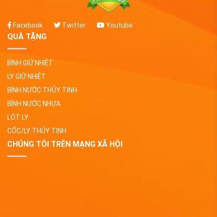
Facebook
Twitter
Youtube
QUÀ TẶNG
BÌNH GIỮ NHIỆT
LY GIỮ NHIỆT
BÌNH NƯỚC THỦY TINH
BÌNH NƯỚC NHỰA
LÓT LY
CỐC/LY THỦY TINH
CHÚNG TÔI TRÊN MẠNG XÃ HỘI