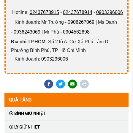
Hotline:
02437678915
-
02437678914
-
0903296006
Kinh doanh: Mr Trường -
0906267069
| Ms Oanh
-
0936243069
| Mr Phú -
0904562698
Địa chỉ TP.HCM:
Số 2 lô A, Cư Xá Phú Lâm D,
Phường Bình Phú, TP Hồ Chí Minh
Kinh doanh:
0903296006
QUÀ TẶNG
BÌNH GIỮ NHIỆT
LY GIỮ NHIỆT