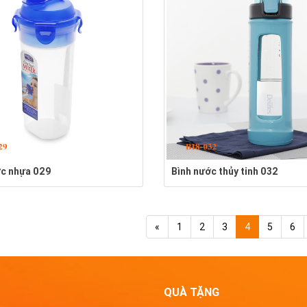
ớc nhựa 029
Bình nước thủy tinh 032
«
1
2
3
4
5
6
QUÀ TẶNG