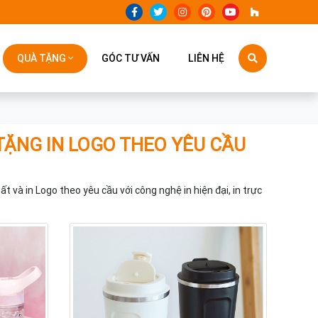
QUÀ TẶNG
GÓC TƯ VẤN
LIÊN HỆ
TẶNG IN LOGO THEO YÊU CẦU
ất và in Logo theo yêu cầu với công nghệ in hiện đại, in trực