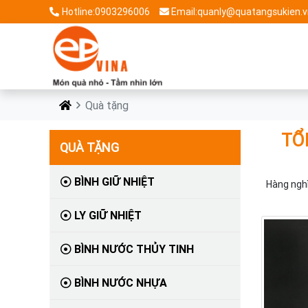
Hotline:0903296006
Email:quanly@quatangsukien.v
Quà tặng
TỔ
QUÀ TẶNG
BÌNH GIỮ NHIỆT
Hàng nghì
LY GIỮ NHIỆT
BÌNH NƯỚC THỦY TINH
BÌNH NƯỚC NHỰA