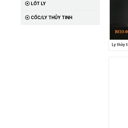
LÓT LY
CỐC/LY THỦY TINH
Ly thủy 