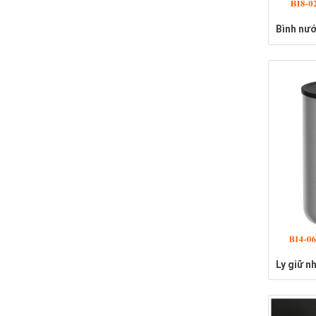
Bình nướ
Ly giữ n