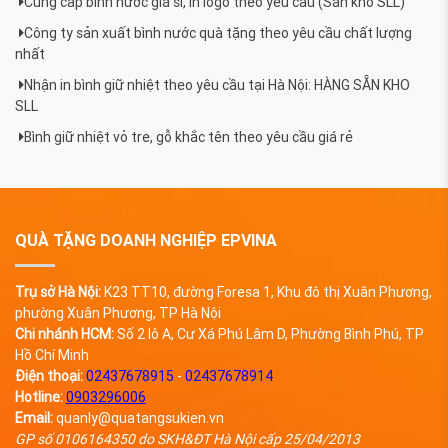
Cung cấp bình nước giá sỉ, in logo theo yêu cầu (Sẵn kho SLL)
Công ty sản xuất bình nước quà tặng theo yêu cầu chất lượng
nhất
Nhận in bình giữ nhiệt theo yêu cầu tại Hà Nội: HÀNG SẴN KHO
SLL
Bình giữ nhiệt vỏ tre, gỗ khắc tên theo yêu cầu giá rẻ
QUÀ TẶNG DOANH NGHIỆP EPVINA
Trụ sở Hà Nội:
K23 TT10, đường Foresa 1, Khu đô thị Xuân Phương,
phường Xuân Phương, TP Hà Nội
Chi nhánh HCM:
Số 2 lô A, Cư Xá Phú Lâm D, Phường Bình Phú, TP
Hồ Chí Minh
Điện thoại:
02437678915
-
02437678914
Hotline:
0903296006
Email:
quanly@quatangsukien.vn
GP số 0106164350 do SKH&ĐT Hà Nội cấp 25/04/2013