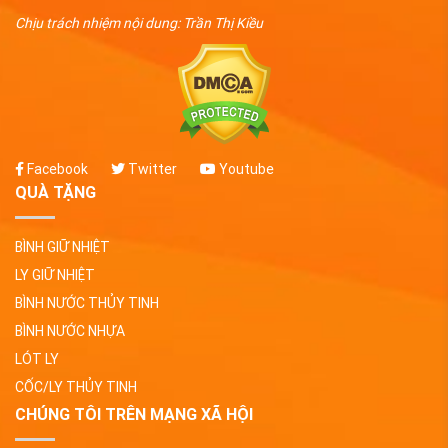
Chịu trách nhiệm nội dung: Trần Thị Kiều
Facebook
Twitter
Youtube
QUÀ TẶNG
BÌNH GIỮ NHIỆT
LY GIỮ NHIỆT
BÌNH NƯỚC THỦY TINH
BÌNH NƯỚC NHỰA
LÓT LY
CỐC/LY THỦY TINH
CHÚNG TÔI TRÊN MẠNG XÃ HỘI