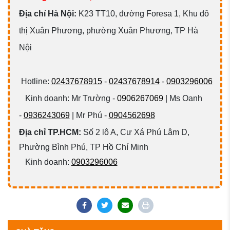
Đ
ịa chỉ Hà Nội:
K23 TT10, đường Foresa 1, Khu đô
thị Xuân Phương, phường Xuân Phương, TP Hà
Nội
Hotline:
02437678915
-
02437678914
-
0903296006
Kinh doanh: Mr Trường -
0906267069
| Ms Oanh
-
0936243069
| Mr Phú -
0904562698
Địa chỉ TP.HCM:
Số 2 lô A, Cư Xá Phú Lâm D,
Phường Bình Phú, TP Hồ Chí Minh
Kinh doanh:
0903296006