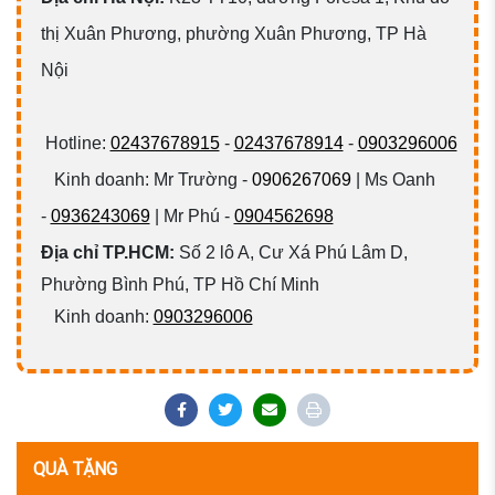
thị Xuân Phương, phường Xuân Phương, TP Hà
Nội
Hotline:
02437678915
-
02437678914
-
0903296006
Kinh doanh: Mr Trường -
0906267069
| Ms Oanh
-
0936243069
| Mr Phú -
0904562698
Địa chỉ TP.HCM:
Số 2 lô A, Cư Xá Phú Lâm D,
Phường Bình Phú, TP Hồ Chí Minh
Kinh doanh:
0903296006
QUÀ TẶNG