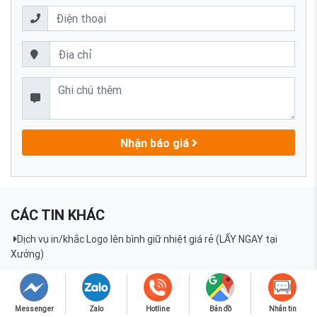
Nhận báo giá
CÁC TIN KHÁC
Dịch vụ in/khắc Logo lên bình giữ nhiệt giá rẻ (LẤY NGAY tại
Xưởng)
Dịch vụ in bình nước theo yêu cầu Hà Nội & TPHCM (Free thiết kế)
Cung cấp bình nước giá sỉ, in logo theo yêu cầu (Sẵn kho SLL)
Messenger
Zalo
Hotline
Bản đồ
Nhắn tin