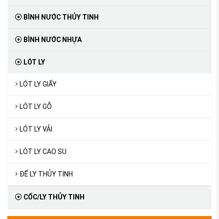
BÌNH NƯỚC THỦY TINH
BÌNH NƯỚC NHỰA
LÓT LY
LÓT LY GIẤY
LÓT LY GỖ
LÓT LY VẢI
LÓT LY CAO SU
ĐẾ LY THỦY TINH
CỐC/LY THỦY TINH