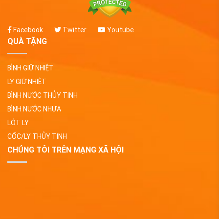
Facebook
Twitter
Youtube
QUÀ TẶNG
BÌNH GIỮ NHIỆT
LY GIỮ NHIỆT
BÌNH NƯỚC THỦY TINH
BÌNH NƯỚC NHỰA
LÓT LY
CỐC/LY THỦY TINH
CHÚNG TÔI TRÊN MẠNG XÃ HỘI