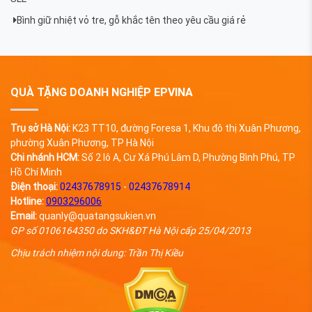
Bình giữ nhiệt vỏ tre, gỗ khắc tên theo yêu cầu giá rẻ
QUÀ TẶNG DOANH NGHIỆP EPVINA
Trụ sở Hà Nội:
K23 TT10, đường Foresa 1, Khu đô thị Xuân Phương,
phường Xuân Phương, TP Hà Nội
Chi nhánh HCM:
Số 2 lô A, Cư Xá Phú Lâm D, Phường Bình Phú, TP
Hồ Chí Minh
Điện thoại:
02437678915
-
02437678914
Hotline:
0903296006
Email:
quanly@quatangsukien.vn
GP số 0106164350 do SKH&ĐT Hà Nội cấp 25/04/2013
Chịu trách nhiệm nội dung: Trần Thị Kiều