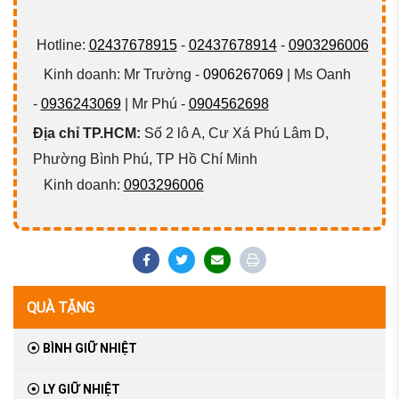
Hotline:
02437678915
-
02437678914
-
0903296006
Kinh doanh: Mr Trường -
0906267069
| Ms Oanh
-
0936243069
| Mr Phú -
0904562698
Địa chỉ TP.HCM:
Số 2 lô A, Cư Xá Phú Lâm D,
Phường Bình Phú, TP Hồ Chí Minh
Kinh doanh:
0903296006
QUÀ TẶNG
BÌNH GIỮ NHIỆT
LY GIỮ NHIỆT