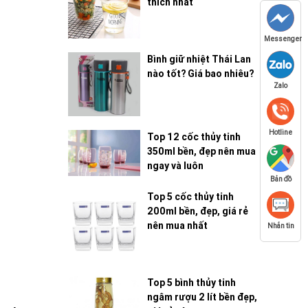
thích nhất
Messenger
Bình giữ nhiệt Thái Lan
nào tốt? Giá bao nhiêu?
Zalo
Hotline
Top 12 cốc thủy tinh
350ml bền, đẹp nên mua
ngay và luôn
Bản đồ
Top 5 cốc thủy tinh
200ml bền, đẹp, giá rẻ
nên mua nhất
Nhắn tin
Top 5 bình thủy tinh
ngâm rượu 2 lít bền đẹp,