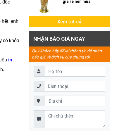
giá rẻ nên mua
 độc 
Xem tất cả
hết lạnh. 
NHẬN BÁO GIÁ NGAY
 có khóa 
Quý khách hãy để lại thông tin để nhận
báo giá về dịch vụ của chúng tôi
iểu 
in 
h. 