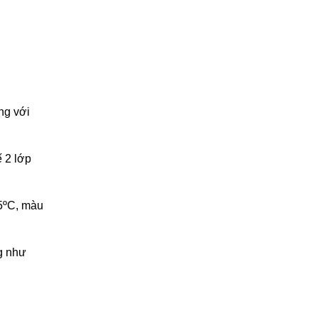
g với 
 2 lớp 
5ºC, màu 
g như 