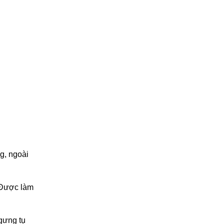
, ngoài 
Được làm 
gưng tụ 