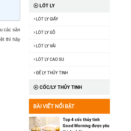
LÓT LY
LÓT LY GIẤY
ều các sản
LÓT LY GỖ
t thì hãy
LÓT LY VẢI
LÓT LY CAO SU
ĐẾ LY THỦY TINH
CỐC/LY THỦY TINH
BÀI VIẾT NỔI BẬT
Top 4 cốc thủy tinh
Good Morning được yêu