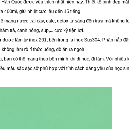
àn Quốc được yêu thích nhất hiện nay. Thiết kế bình đẹp mắt,
a 400ml, giữ nhiệt cực lâu đến 15 tiếng. 
ể mang nước trái cây, cafe, detox từ sáng đến trưa mà không lo 
 trà, canh nóng, súp,... cực kỳ tiện lợi.
 được làm từ inox 201, bên trong là inox Sus304. Phần nắp đậy
, không làm rò rỉ thức uống, đồ ăn ra ngoài. 
, bạn có thể mang theo bên mình khi đi học, đi làm. Với nhiều k
ều màu sắc sặc sỡ phù hợp với tính cách đáng yêu của học sin