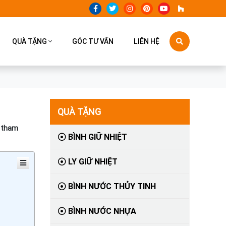
QUÀ TẶNG
GÓC TƯ VẤN
LIÊN HỆ
QUÀ TẶNG
g tham
BÌNH GIỮ NHIỆT
LY GIỮ NHIỆT
BÌNH NƯỚC THỦY TINH
BÌNH NƯỚC NHỰA