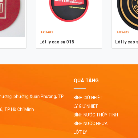
Lót ly cao su 015
Lót ly cao 
QUÀ TẶNG
 Phương, phường Xuân Phương, TP
BÌNH GIỮ NHIỆT
LY GIỮ NHIỆT
ú, TP Hồ Chí Minh
BÌNH NƯỚC THỦY TINH
BÌNH NƯỚC NHỰA
LÓT LY