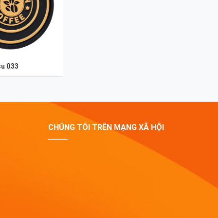
su 033
CHÚNG TÔI TRÊN MẠNG XÃ HỘI