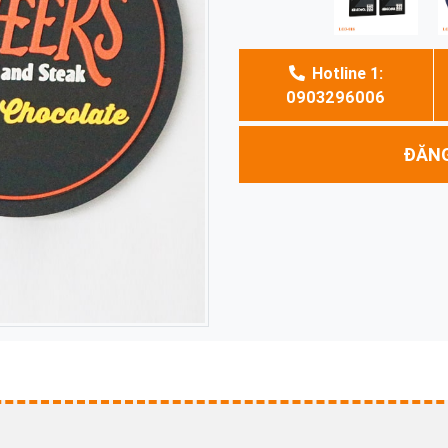
Hotline 1:
0903296006
ĐĂNG