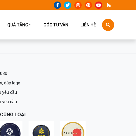
QUÀ TẶNG
GÓC TƯ VẤN
LIÊN HỆ
-030
ới, dập logo
 yêu cầu
 yêu cầu
CÙNG LOẠI