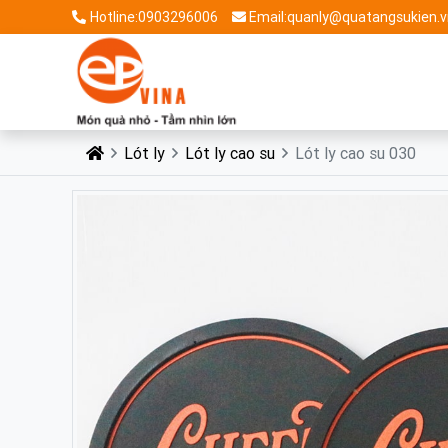
Hotline:0903296006
Email:quanly@quatangsukien.v
Lót ly
Lót ly cao su
Lót ly cao su 030