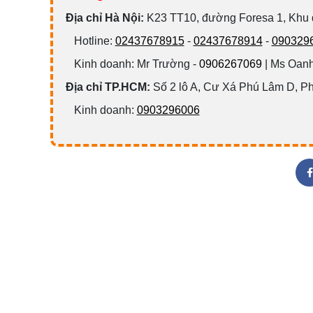
Đ
ịa chỉ Hà Nội:
K23 TT10, đường Foresa 1, Khu
Hotline:
02437678915
-
02437678914
-
090329
Kinh doanh: Mr Trường -
0906267069
| Ms Oanh
Địa chỉ TP.HCM:
Số 2 lô A, Cư Xá Phú Lâm D, P
Kinh doanh:
0903296006