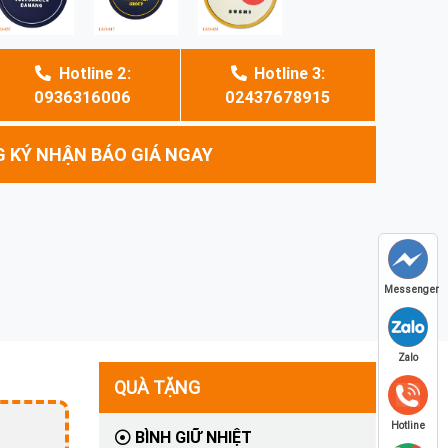
Hotline 2:
Hotline 3:
0936316006
02437678915
 KÝ NHẬN BÁO GIÁ NGAY
Messenger
Zalo
QUÀ TẶNG
Hotline
BÌNH GIỮ NHIỆT