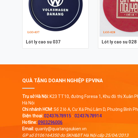
Lót ly cao su 037
Lót ly cao su 028
QUÀ TẶNG DOANH NGHIỆP EPVINA
Trụ sở Hà Nội:
K23 TT10, đường Foresa 1, Khu đô thị Xuân
Hà Nội
Chi nhánh HCM:
Số 2 lô A, Cư Xá Phú Lâm D, Phường Bình Ph
Điện thoại:
02437678915
-
02437678914
Hotline:
0903296006
Email:
quanly@quatangsukien.vn
GP số 0106164350 do SKH&ĐT Hà Nội cấp 25/04/2013