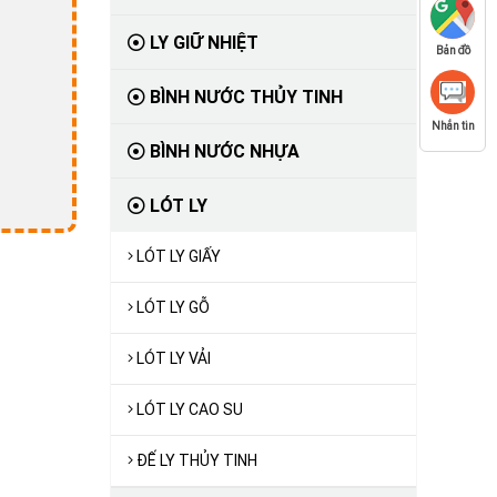
LY GIỮ NHIỆT
Bản đồ
BÌNH NƯỚC THỦY TINH
Nhắn tin
BÌNH NƯỚC NHỰA
LÓT LY
LÓT LY GIẤY
LÓT LY GỖ
LÓT LY VẢI
LÓT LY CAO SU
ĐẾ LY THỦY TINH