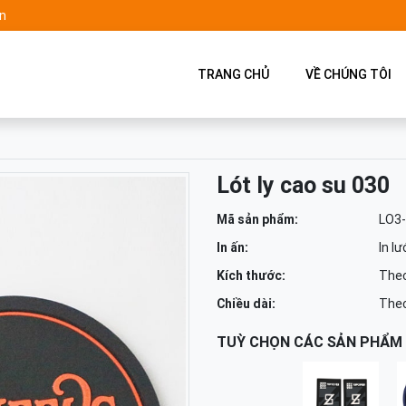
n
TRANG CHỦ
VỀ CHÚNG TÔI
Lót ly cao su 030
Mã sản phẩm:
LO3
In ấn:
In lư
Kích thước:
Theo
Chiều dài:
Theo
TUỲ CHỌN CÁC SẢN PHẨM 