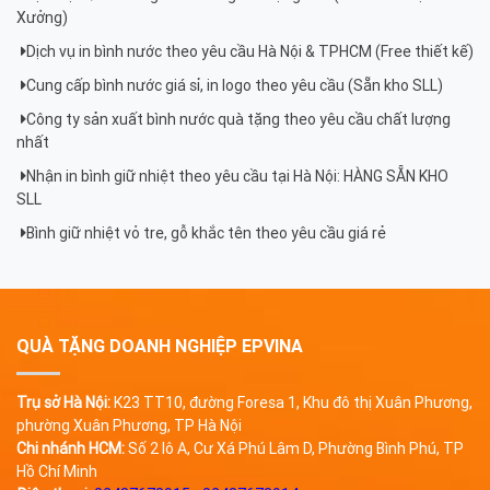
Xưởng)
Dịch vụ in bình nước theo yêu cầu Hà Nội & TPHCM (Free thiết kế)
Cung cấp bình nước giá sỉ, in logo theo yêu cầu (Sẵn kho SLL)
Công ty sản xuất bình nước quà tặng theo yêu cầu chất lượng
nhất
Nhận in bình giữ nhiệt theo yêu cầu tại Hà Nội: HÀNG SẴN KHO
SLL
Bình giữ nhiệt vỏ tre, gỗ khắc tên theo yêu cầu giá rẻ
QUÀ TẶNG DOANH NGHIỆP EPVINA
Trụ sở Hà Nội:
K23 TT10, đường Foresa 1, Khu đô thị Xuân Phương,
phường Xuân Phương, TP Hà Nội
Chi nhánh HCM:
Số 2 lô A, Cư Xá Phú Lâm D, Phường Bình Phú, TP
Hồ Chí Minh