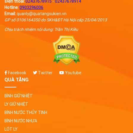
Điện thoại:
02437678915
-
02437678914
Hotline:
0903296006
Email:
quanly@quatangsukien.vn
GP số 0106164350 do SKH&ĐT Hà Nội cấp 25/04/2013
Chịu trách nhiệm nội dung: Trần Thị Kiều
Facebook
Twitter
Youtube
QUÀ TẶNG
BÌNH GIỮ NHIỆT
LY GIỮ NHIỆT
BÌNH NƯỚC THỦY TINH
BÌNH NƯỚC NHỰA
LÓT LY