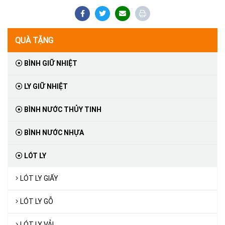
QUÀ TẶNG
BÌNH GIỮ NHIỆT
LY GIỮ NHIỆT
BÌNH NƯỚC THỦY TINH
BÌNH NƯỚC NHỰA
LÓT LY
LÓT LY GIẤY
LÓT LY GỖ
LÓT LY VẢI