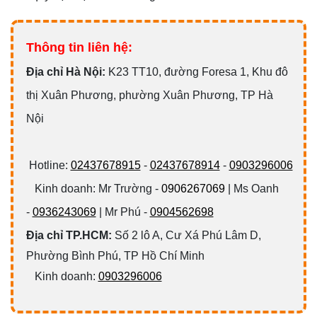
Thông tin liên hệ:
Đ
ịa chỉ Hà Nội:
K23 TT10, đường Foresa 1, Khu đô
thị Xuân Phương, phường Xuân Phương, TP Hà
Nội
Hotline:
02437678915
-
02437678914
-
0903296006
Kinh doanh: Mr Trường -
0906267069
| Ms Oanh
-
0936243069
| Mr Phú -
0904562698
Địa chỉ TP.HCM:
Số 2 lô A, Cư Xá Phú Lâm D,
Phường Bình Phú, TP Hồ Chí Minh
Kinh doanh:
0903296006