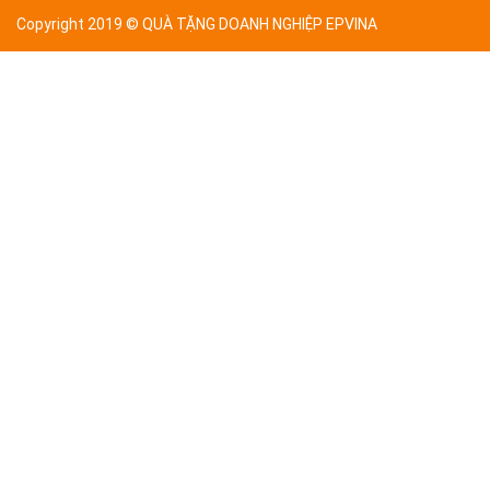
Copyright 2019 © QUÀ TẶNG DOANH NGHIỆP EPVINA