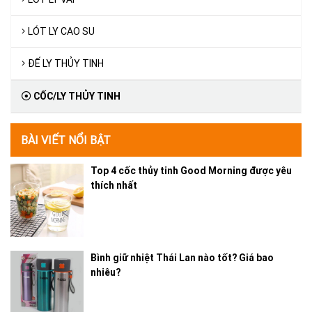
LÓT LY CAO SU
ĐẾ LY THỦY TINH
CỐC/LY THỦY TINH
BÀI VIẾT NỔI BẬT
Top 4 cốc thủy tinh Good Morning được yêu
thích nhất
Bình giữ nhiệt Thái Lan nào tốt? Giá bao
nhiêu?