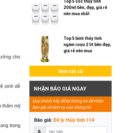
Top 5 cốc thủy tinh
200ml bền, đẹp, giá rẻ
nên mua nhất
Top 5 bình thủy tinh
ngâm rượu 2 lít bền đẹp,
giá rẻ nên mua
 hưởng cho
Xem tất cả
ệ sinh dễ
NHẬN BÁO GIÁ NGAY
Quý khách hãy để lại thông tin để nhận
nh thẩm mỹ
báo giá về dịch vụ của chúng tôi
Báo giá:
Đế ly thủy tinh 114
sang trọng