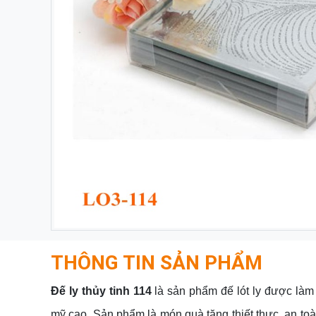
THÔNG TIN SẢN PHẨM
Đế ly thủy tinh 114
là sản phẩm đế lót ly được làm 
mỹ cao. Sản phẩm là món quà tặng thiết thực, an toàn