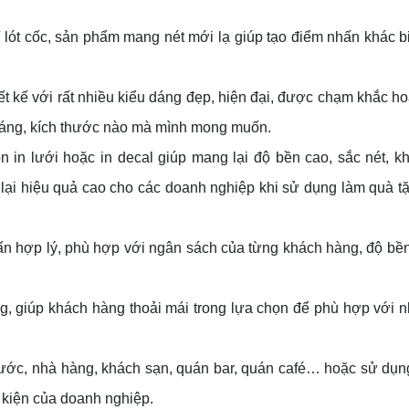
ly/ lót cốc, sản phẩm mang nét mới lạ giúp tạo điểm nhấn khác b
ết kế với rất nhiều kiểu dáng đẹp, hiện đại, được chạm khắc ho
h dáng, kích thước nào mà mình mong muốn.
ọn in lưới hoặc in decal giúp mang lại độ bền cao, sắc nét, k
 lại hiệu quả cao cho các doanh nghiệp khi sử dụng làm quà 
n ấn hợp lý, phù hợp với ngân sách của từng khách hàng, độ bề
ạng, giúp khách hàng thoải mái trong lựa chọn để phù hợp với 
ớc, nhà hàng, khách sạn, quán bar, quán café… hoặc sử dụn
 kiện của doanh nghiệp.