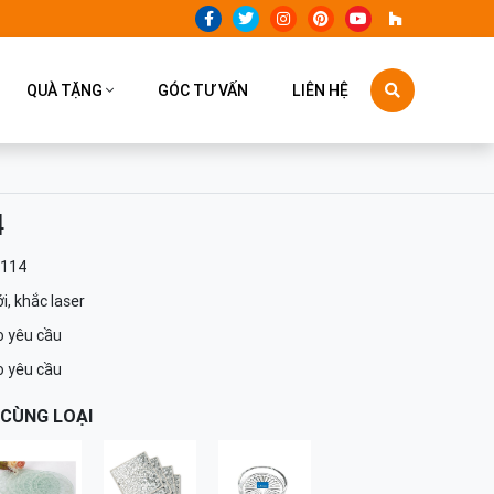
QUÀ TẶNG
GÓC TƯ VẤN
LIÊN HỆ
4
-114
ới, khắc laser
 yêu cầu
 yêu cầu
CÙNG LOẠI