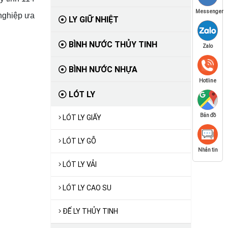
Messenger
nghiệp ưa
LY GIỮ NHIỆT
BÌNH NƯỚC THỦY TINH
Zalo
BÌNH NƯỚC NHỰA
Hotline
LÓT LY
Bản đồ
LÓT LY GIẤY
LÓT LY GỖ
Nhắn tin
LÓT LY VẢI
LÓT LY CAO SU
ĐẾ LY THỦY TINH