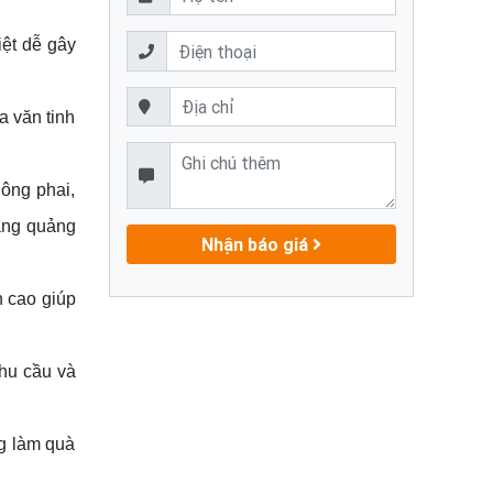
iệt dễ gây
a văn tinh
hông phai,
tặng quảng
Nhận báo giá
n cao giúp
nhu cầu và
g làm quà