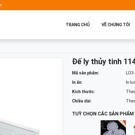
n
TRANG CHỦ
VỀ CHÚNG TÔI
Đế ly thủy tinh 11
Mã sản phẩm:
LO3
In ấn:
In lư
Kích thước:
Theo
Chiều dài:
Theo
TUỲ CHỌN CÁC SẢN PHẨM 