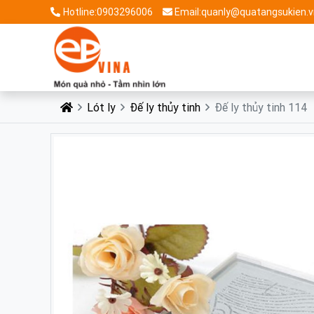
Hotline:0903296006
Email:quanly@quatangsukien.v
Lót ly
Đế ly thủy tinh
Đế ly thủy tinh 114