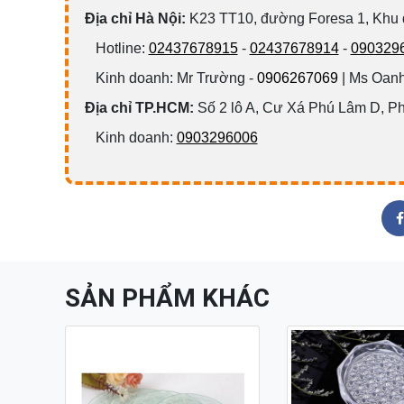
Đ
ịa chỉ Hà Nội:
K23 TT10, đường Foresa 1, Khu
Hotline:
02437678915
-
02437678914
-
090329
Kinh doanh: Mr Trường -
0906267069
| Ms Oanh
Địa chỉ TP.HCM:
Số 2 lô A, Cư Xá Phú Lâm D, P
Kinh doanh:
0903296006
SẢN PHẨM KHÁC