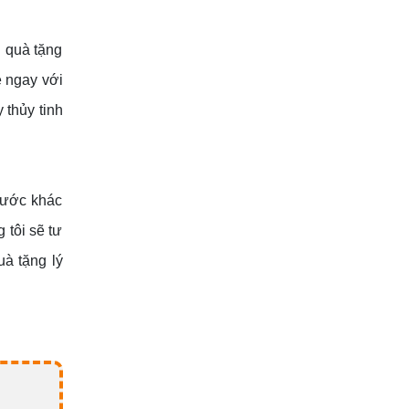
n quà tặng
 ngay với
ly thủy tinh
thước khác
 tôi sẽ tư
uà tặng lý