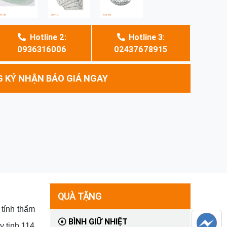
Hotline 2:
Hotline 3:
0936316006
02437678915
 KÝ NHẬN BÁO GIÁ NGAY
QUÀ TẶNG
 tính thẩm
BÌNH GIỮ NHIỆT
y tinh 114