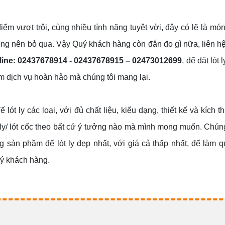
iểm vượt trội, cùng nhiều tính năng tuyệt vời, đây có lẽ là mó
g nên bỏ qua. Vậy Quý khách hàng còn đắn đo gì nữa, liên hệ
line: 02437678914 - 02437678915 – 02473012699
, để đặt lót 
iệm dịch vụ hoàn hảo mà chúng tôi mang lại.
ót ly các loại, với đủ chất liệu, kiểu dạng, thiết kế và kích 
 ly/ lót cốc theo bất cứ ý tưởng nào mà mình mong muốn. Chúng
 sản phầm đế lót ly đẹp nhất, với giá cả thấp nhất, để làm q
uý khách hàng.