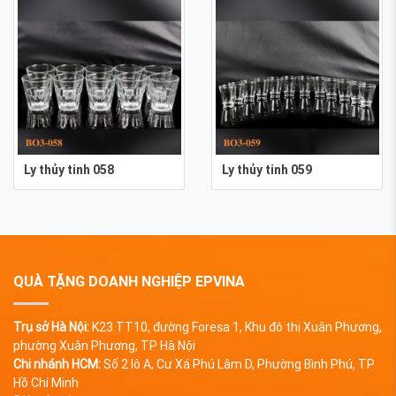
Ly thủy tinh 058
Ly thủy tinh 059
QUÀ TẶNG DOANH NGHIỆP EPVINA
Trụ sở Hà Nội:
K23 TT10, đường Foresa 1, Khu đô thị Xuân Phương,
phường Xuân Phương, TP Hà Nội
Chi nhánh HCM:
Số 2 lô A, Cư Xá Phú Lâm D, Phường Bình Phú, TP
Hồ Chí Minh