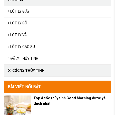
LÓT LY GIẤY
LÓT LY GỖ
LÓT LY VẢI
LÓT LY CAO SU
ĐẾ LY THỦY TINH
CỐC/LY THỦY TINH
BÀI VIẾT NỔI BẬT
Top 4 cốc thủy tinh Good Morning được yêu
thích nhất