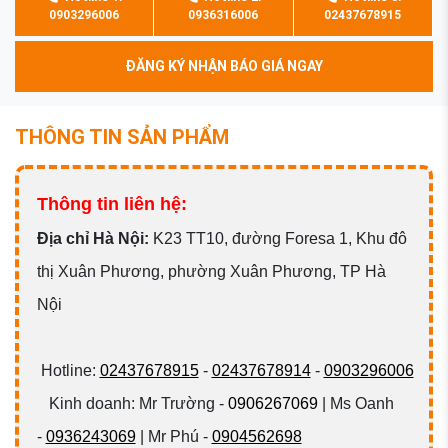
0903296006
0936316006
02437678915
ĐĂNG KÝ NHẬN BÁO GIÁ NGAY
THÔNG TIN SẢN PHẨM
Thông tin liên hệ:
Đ
ịa chỉ Hà Nội:
K23 TT10, đường Foresa 1, Khu đô
thị Xuân Phương, phường Xuân Phương, TP Hà
Nội
Hotline:
02437678915
-
02437678914
-
0903296006
Kinh doanh: Mr Trường -
0906267069
| Ms Oanh
-
0936243069
| Mr Phú -
0904562698