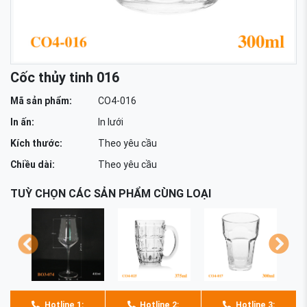
Cốc thủy tinh 016
Mã sản phẩm:
CO4-016
In ấn:
In lưới
Kích thước:
Theo yêu cầu
Chiều dài:
Theo yêu cầu
TUỲ CHỌN CÁC SẢN PHẨM CÙNG LOẠI
Hotline 1:
Hotline 2:
Hotline 3: