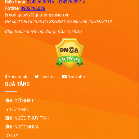
Điện thoại:
02437678915
-
02437678914
Hotline:
0903296006
Email:
quanly@quatangsukien.vn
GP số 0106164350 do SKH&ĐT Hà Nội cấp 25/04/2013
Chịu trách nhiệm nội dung: Trần Thị Kiều
Facebook
Twitter
Youtube
QUÀ TẶNG
BÌNH GIỮ NHIỆT
LY GIỮ NHIỆT
BÌNH NƯỚC THỦY TINH
BÌNH NƯỚC NHỰA
LÓT LY