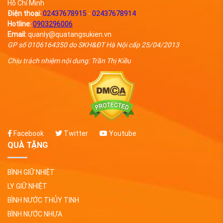
Hồ Chí Minh
Điện thoại:
02437678915
-
02437678914
Hotline:
0903296006
Email:
quanly@quatangsukien.vn
GP số 0106164350 do SKH&ĐT Hà Nội cấp 25/04/2013
Chịu trách nhiệm nội dung: Trần Thị Kiều
Facebook
Twitter
Youtube
QUÀ TẶNG
BÌNH GIỮ NHIỆT
LY GIỮ NHIỆT
BÌNH NƯỚC THỦY TINH
BÌNH NƯỚC NHỰA