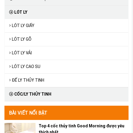
LÓT LY
LÓT LY GIẤY
LÓT LY GỖ
LÓT LY VẢI
LÓT LY CAO SU
ĐẾ LY THỦY TINH
CỐC/LY THỦY TINH
BÀI VIẾT NỔI BẬT
Top 4 cốc thủy tinh Good Morning được yêu
thích nhất