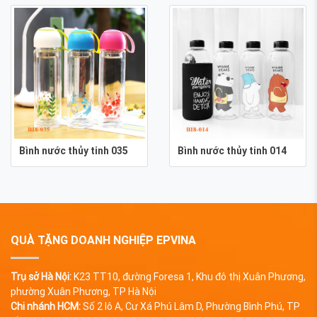
Bình nước thủy tinh 035
Bình nước thủy tinh 014
QUÀ TẶNG DOANH NGHIỆP EPVINA
Trụ sở Hà Nội:
K23 TT10, đường Foresa 1, Khu đô thị Xuân Phương,
phường Xuân Phương, TP Hà Nội
Chi nhánh HCM:
Số 2 lô A, Cư Xá Phú Lâm D, Phường Bình Phú, TP