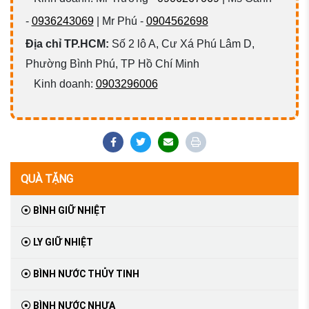
-
0936243069
| Mr Phú -
0904562698
Địa chỉ TP.HCM:
Số 2 lô A, Cư Xá Phú Lâm D,
Phường Bình Phú, TP Hồ Chí Minh
Kinh doanh:
0903296006
QUÀ TẶNG
BÌNH GIỮ NHIỆT
LY GIỮ NHIỆT
BÌNH NƯỚC THỦY TINH
BÌNH NƯỚC NHỰA