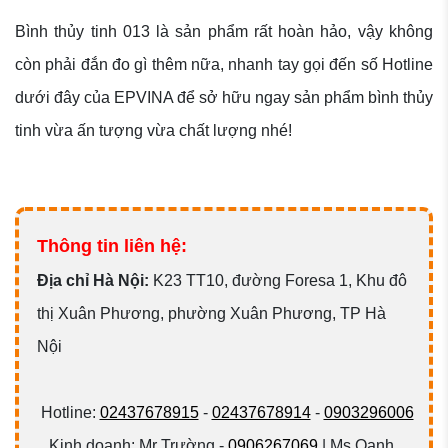
Bình thủy tinh 013 là sản phẩm rất hoàn hảo, vậy không
còn phải đắn đo gì thêm nữa, nhanh tay gọi đến số Hotline
dưới đây của EPVINA để sở hữu ngay sản phẩm bình thủy
tinh vừa ấn tượng vừa chất lượng nhé!
Thông tin liên hệ:
Đ
ịa chỉ Hà Nội:
K23 TT10, đường Foresa 1, Khu đô
thị Xuân Phương, phường Xuân Phương, TP Hà
Nội
Hotline:
02437678915
-
02437678914
-
0903296006
Kinh doanh: Mr Trường -
0906267069
| Ms Oanh