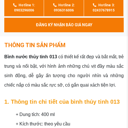
Hotline 1:
Hotline 2:
Hotline 3:
0903296006
0936316006
02437678915
ĐĂNG KÝ NHẬN BÁO GIÁ NGAY
THÔNG TIN SẢN PHẨM
Bình nước thủy tinh 013
có thiết kế rất
đẹp và bắt mắt, trẻ
trung và nổi bật, với hình ảnh những chú vịt đầy màu sắc
sinh động, dễ gây ấn tượng cho người nhìn và những
chiếc nắp có màu sắc rực sỡ, có gắn quai xách tiện lợi.
1. Thông tin chi tiết của bình thủy tinh 013
+ Dung tích: 400 ml
+ Kích thước: theo yêu cầu