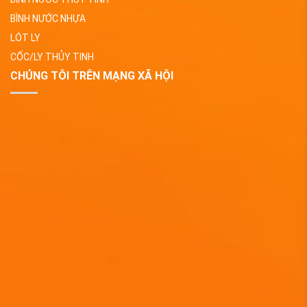
BÌNH NƯỚC NHỰA
LÓT LY
CỐC/LY THỦY TINH
CHÚNG TÔI TRÊN MẠNG XÃ HỘI