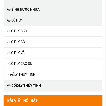
BÌNH NƯỚC NHỰA
LÓT LY
LÓT LY GIẤY
LÓT LY GỖ
LÓT LY VẢI
LÓT LY CAO SU
ĐẾ LY THỦY TINH
CỐC/LY THỦY TINH
BÀI VIẾT NỔI BẬT