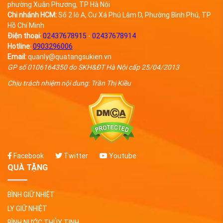
phường Xuân Phương, TP Hà Nội
Chi nhánh HCM:
Số 2 lô A, Cư Xá Phú Lâm D, Phường Bình Phú, TP
Hồ Chí Minh
Điện thoại:
02437678915
-
02437678914
Hotline:
0903296006
Email:
quanly@quatangsukien.vn
GP số 0106164350 do SKH&ĐT Hà Nội cấp 25/04/2013
Chịu trách nhiệm nội dung: Trần Thị Kiều
Facebook
Twitter
Youtube
QUÀ TẶNG
BÌNH GIỮ NHIỆT
LY GIỮ NHIỆT
BÌNH NƯỚC THỦY TINH