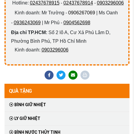
Hotline:
02437678915
-
02437678914
-
0903296006
Kinh doanh: Mr Trường -
0906267069
| Ms Oanh
-
0936243069
| Mr Phú -
0904562698
Địa chỉ TP.HCM:
Số 2 lô A, Cư Xá Phú Lâm D,
Phường Bình Phú, TP Hồ Chí Minh
Kinh doanh:
0903296006
QUÀ TẶNG
BÌNH GIỮ NHIỆT
LY GIỮ NHIỆT
BÌNH NƯỚC THỦY TINH