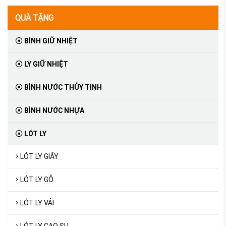
QUÀ TẶNG
BÌNH GIỮ NHIỆT
LY GIỮ NHIỆT
BÌNH NƯỚC THỦY TINH
BÌNH NƯỚC NHỰA
LÓT LY
LÓT LY GIẤY
LÓT LY GỖ
LÓT LY VẢI