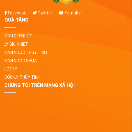
Facebook
Twitter
Youtube
QUÀ TẶNG
BÌNH GIỮ NHIỆT
LY GIỮ NHIỆT
BÌNH NƯỚC THỦY TINH
BÌNH NƯỚC NHỰA
LÓT LY
CỐC/LY THỦY TINH
CHÚNG TÔI TRÊN MẠNG XÃ HỘI