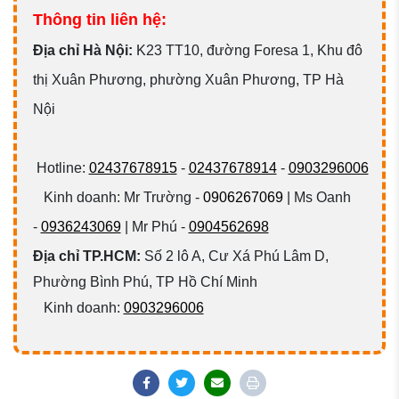
Thông tin liên hệ:
Đ
ịa chỉ Hà Nội:
K23 TT10, đường Foresa 1, Khu đô
thị Xuân Phương, phường Xuân Phương, TP Hà
Nội
Hotline:
02437678915
-
02437678914
-
0903296006
Kinh doanh: Mr Trường -
0906267069
| Ms Oanh
-
0936243069
| Mr Phú -
0904562698
Địa chỉ TP.HCM:
Số 2 lô A, Cư Xá Phú Lâm D,
Phường Bình Phú, TP Hồ Chí Minh
Kinh doanh:
0903296006