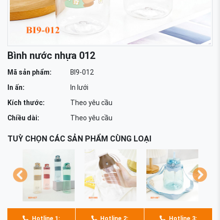
Bình nước nhựa 012
Mã sản phẩm:
BI9-012
In ấn:
In lưới
Kích thước:
Theo yêu cầu
Chiều dài:
Theo yêu cầu
TUỲ CHỌN CÁC SẢN PHẨM CÙNG LOẠI
Hotline 1:
Hotline 2:
Hotline 3: