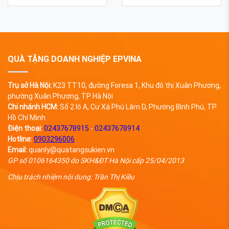
QUÀ TẶNG DOANH NGHIỆP EPVINA
Trụ sở Hà Nội:
K23 TT10, đường Foresa 1, Khu đô thị Xuân Phương,
phường Xuân Phương, TP Hà Nội
Chi nhánh HCM:
Số 2 lô A, Cư Xá Phú Lâm D, Phường Bình Phú, TP
Hồ Chí Minh
Điện thoại:
02437678915
-
02437678914
Hotline:
0903296006
Email:
quanly@quatangsukien.vn
GP số 0106164350 do SKH&ĐT Hà Nội cấp 25/04/2013
Chịu trách nhiệm nội dung: Trần Thị Kiều