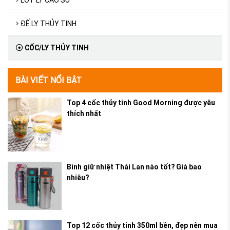
LÓT LY CAO SU
ĐẾ LY THỦY TINH
CỐC/LY THỦY TINH
BÀI VIẾT NỔI BẬT
Top 4 cốc thủy tinh Good Morning được yêu
thích nhất
Bình giữ nhiệt Thái Lan nào tốt? Giá bao
nhiêu?
Top 12 cốc thủy tinh 350ml bền, đẹp nên mua