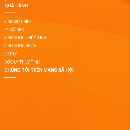
QUÀ TẶNG
BÌNH GIỮ NHIỆT
LY GIỮ NHIỆT
BÌNH NƯỚC THỦY TINH
BÌNH NƯỚC NHỰA
LÓT LY
CỐC/LY THỦY TINH
CHÚNG TÔI TRÊN MẠNG XÃ HỘI