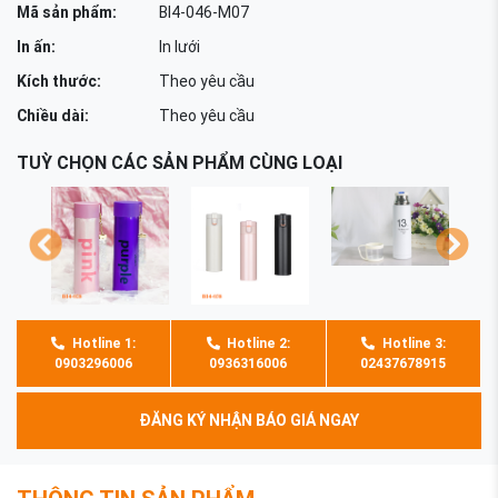
Mã sản phẩm:
BI4-046-M07
In ấn:
In lưới
Kích thước:
Theo yêu cầu
Chiều dài:
Theo yêu cầu
TUỲ CHỌN CÁC SẢN PHẨM CÙNG LOẠI
Hotline 1:
Hotline 2:
Hotline 3:
0903296006
0936316006
02437678915
ĐĂNG KÝ NHẬN BÁO GIÁ NGAY