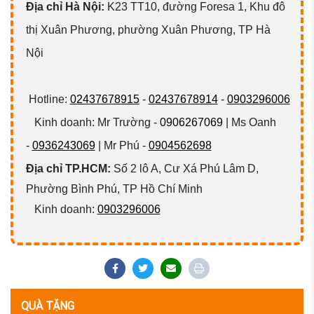
Đ
ịa chỉ Hà Nội:
K23 TT10, đường Foresa 1, Khu đô
thị Xuân Phương, phường Xuân Phương, TP Hà
Nội
Hotline:
02437678915
-
02437678914
-
0903296006
Kinh doanh: Mr Trường -
0906267069
| Ms Oanh
-
0936243069
| Mr Phú -
0904562698
Địa chỉ TP.HCM:
Số 2 lô A, Cư Xá Phú Lâm D,
Phường Bình Phú, TP Hồ Chí Minh
Kinh doanh:
0903296006
QUÀ TẶNG