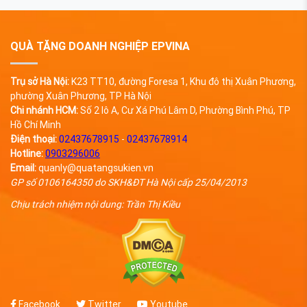
QUÀ TẶNG DOANH NGHIỆP EPVINA
Trụ sở Hà Nội:
K23 TT10, đường Foresa 1, Khu đô thị Xuân Phương,
phường Xuân Phương, TP Hà Nội
Chi nhánh HCM:
Số 2 lô A, Cư Xá Phú Lâm D, Phường Bình Phú, TP
Hồ Chí Minh
Điện thoại:
02437678915
-
02437678914
Hotline:
0903296006
Email:
quanly@quatangsukien.vn
GP số 0106164350 do SKH&ĐT Hà Nội cấp 25/04/2013
Chịu trách nhiệm nội dung: Trần Thị Kiều
Facebook
Twitter
Youtube