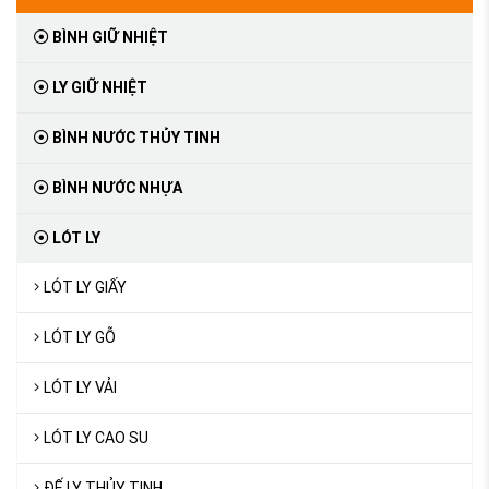
BÌNH GIỮ NHIỆT
LY GIỮ NHIỆT
BÌNH NƯỚC THỦY TINH
BÌNH NƯỚC NHỰA
LÓT LY
LÓT LY GIẤY
LÓT LY GỖ
LÓT LY VẢI
LÓT LY CAO SU
ĐẾ LY THỦY TINH