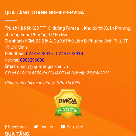
QUÀ TẶNG DOANH NGHIỆP EPVINA
Trụ sở Hà Nội:
K23 TT10, đường Foresa 1, Khu đô thị Xuân Phương,
phường Xuân Phương, TP Hà Nội
Chi nhánh HCM:
Số 2 lô A, Cư Xá Phú Lâm D, Phường Bình Phú, TP
Hồ Chí Minh
Điện thoại:
02437678915
-
02437678914
Hotline:
0903296006
Email:
quanly@quatangsukien.vn
GP số 0106164350 do SKH&ĐT Hà Nội cấp 25/04/2013
Chịu trách nhiệm nội dung: Trần Thị Kiều
Facebook
Twitter
Youtube
QUÀ TẶNG