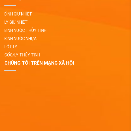
BÌNH GIỮ NHIỆT
LY GIỮ NHIỆT
BÌNH NƯỚC THỦY TINH
BÌNH NƯỚC NHỰA
LÓT LY
CỐC/LY THỦY TINH
CHÚNG TÔI TRÊN MẠNG XÃ HỘI