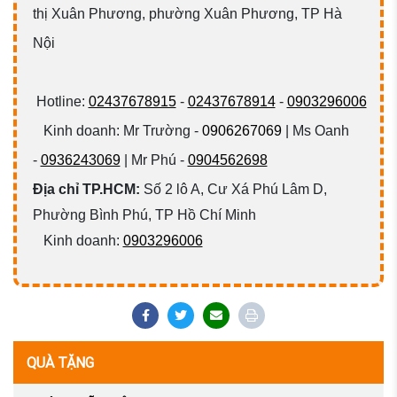
thị Xuân Phương, phường Xuân Phương, TP Hà
Nội
Hotline:
02437678915
-
02437678914
-
0903296006
Kinh doanh: Mr Trường -
0906267069
| Ms Oanh
-
0936243069
| Mr Phú -
0904562698
Địa chỉ TP.HCM:
Số 2 lô A, Cư Xá Phú Lâm D,
Phường Bình Phú, TP Hồ Chí Minh
Kinh doanh:
0903296006
QUÀ TẶNG