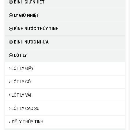
BÌNH GIỮ NHIỆT
LY GIỮ NHIỆT
BÌNH NƯỚC THỦY TINH
BÌNH NƯỚC NHỰA
LÓT LY
LÓT LY GIẤY
LÓT LY GỖ
LÓT LY VẢI
LÓT LY CAO SU
ĐẾ LY THỦY TINH