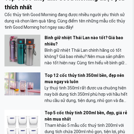
thích nhất
Cốc thủy tinh Good Morning đang được nhiều người yêu thích sử
dụng và chọn làm quà tặng. Cùng điểm tên những mẫu cốc thủy
tinh Good Morning hot ngay sau đây!
Bình giữ nhiệt Thái Lan nào tốt? Giá bao
nhiêu?
Bình giữ nhiệt Thái Lan chính hãng có tốt
không? Giá bao nhiêu? Nên mua sản phẩm
nào tốt hiện nay. Cùng tìm hiểu về bình giữ
nhiệt Thái ngay sau đây!
Top 12 cốc thủy tinh 350ml bền, đẹp nên
mua ngay và luôn
Ly thuỷ tinh 350ml rất được ưa chuộng hiện
nay bởi dung tích 350ml phù hợp với hầu hết
nhu cầu sử dụng, tiện dụng, nhỏ gọn và đa
dạng mẫu mã, hình dáng.
Top 5 cốc thủy tinh 200ml bền, đẹp, giá rẻ
nên mua nhất
Tham khảo 5 mẫu cốc thuỷ tinh 200ml với
dung tích chứa 200ml nhỏ gọn, tiện lợi, phù