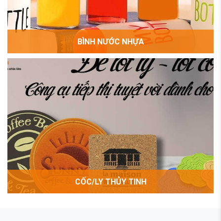
BÌNH NƯỚC NHỰA
CỐC/LY THỦY TINH