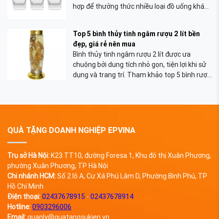
hợp để thưởng thức nhiều loại đồ uống khác
nhau tại gia đình, văn phòng,...
Top 5 bình thủy tinh ngâm rượu 2 lít bền
đẹp, giá rẻ nên mua
Bình thủy tinh ngâm rượu 2 lít được ưa
chuộng bởi dung tích nhỏ gọn, tiện lợi khi sử
dụng và trang trí. Tham khảo top 5 bình rượu
2 lít đẹp nên mua tại đây!
QUÀ TẶNG DOANH NGHIỆP EPVINA
Trụ sở Hà Nội:
K23 TT10, đường Foresa 1, Khu đô thị Xuân Phương,
phường Xuân Phương, TP Hà Nội
Chi nhánh HCM:
Số 2 lô A, Cư Xá Phú Lâm D, Phường Bình Phú, TP
Hồ Chí Minh
Điện thoại:
02437678915
-
02437678914
Hotline:
0903296006
Email:
quanly@quatangsukien.vn