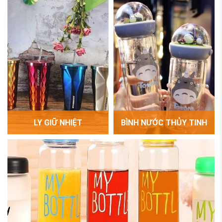
LY GIỮ NHIỆT
BÌNH NƯỚC THỦY TINH