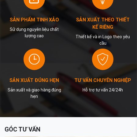
SẢN PHẨM TINH XẢO
SẢN XUẤT THEO THIẾT
KẾ RIÊNG
Sử dụng nguyên liệu chất
lượng cao
Thiết kế và in Logo theo yêu
cầu
SẢN XUẤT ĐÚNG HẸN
TƯ VẤN CHUYÊN NGHIỆP
Sản xuất và giao hàng đúng
Hỗ trợ tư vấn 24/24h
hẹn
GÓC TƯ VẤN