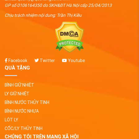
GP số 0106164350 do SKH&ĐT Hà Nội cấp 25/04/2013
Chịu trách nhiệm nội dung: Trần Thị Kiều
Facebook
Twitter
Youtube
QUÀ TẶNG
BÌNH GIỮ NHIỆT
LY GIỮ NHIỆT
BÌNH NƯỚC THỦY TINH
BÌNH NƯỚC NHỰA
LÓT LY
CỐC/LY THỦY TINH
CHÚNG TÔI TRÊN MẠNG XÃ HỘI